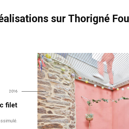
alisations sur Thorigné Fou
2016
 filet
issimulé.